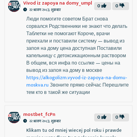
Vivod iz zapoya na domy_umpl
0
0
२२ श्रावण २०८३, शुक्रबार
Люди помогите советом Брат снова
сорвался Родственники не знают что делать
Таблетки не помогают Короче, врачи
приехали и поставили систему — вывод из
запоя на дому цена доступная Поставили
капельницу с детоксикационным раствором
В общем, вся инфа по ссылке — цены на
вывод из запоя на дому в москве
https://alkogolizm.vyvod-iz-zapoya-na-domu-
moskva.ru
Звоните прямо сейчас Перешлите
тем кто в такой же ситуации
mostbet_fcPn
0
0
२२ श्रावण २०८३, शुक्रबार
Klikam tu od mniej wiecej pol roku i prawde