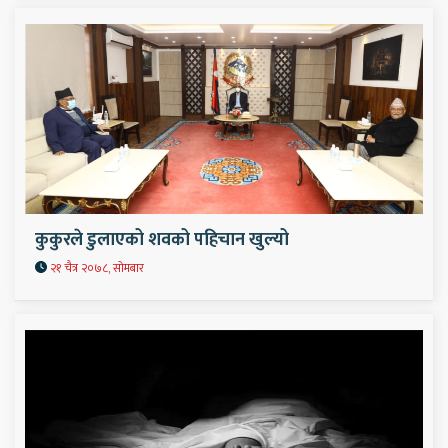
कुकुरले डुलाएको शवको पहिचान खुल्यो
२१ चैत्र २०७८, सोमबार