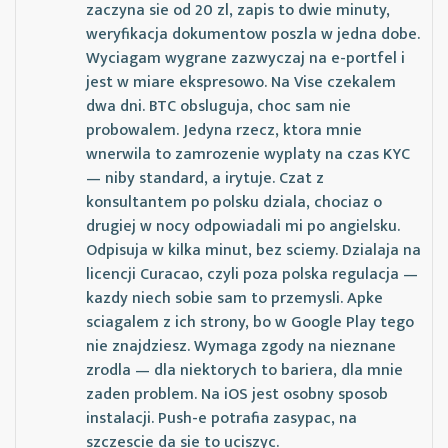
zaczyna sie od 20 zl, zapis to dwie minuty,
weryfikacja dokumentow poszla w jedna dobe.
Wyciagam wygrane zazwyczaj na e-portfel i
jest w miare ekspresowo. Na Vise czekalem
dwa dni. BTC obsluguja, choc sam nie
probowalem. Jedyna rzecz, ktora mnie
wnerwila to zamrozenie wyplaty na czas KYC
— niby standard, a irytuje. Czat z
konsultantem po polsku dziala, chociaz o
drugiej w nocy odpowiadali mi po angielsku.
Odpisuja w kilka minut, bez sciemy. Dzialaja na
licencji Curacao, czyli poza polska regulacja —
kazdy niech sobie sam to przemysli. Apke
sciagalem z ich strony, bo w Google Play tego
nie znajdziesz. Wymaga zgody na nieznane
zrodla — dla niektorych to bariera, dla mnie
zaden problem. Na iOS jest osobny sposob
instalacji. Push-e potrafia zasypac, na
szczescie da sie to uciszyc.