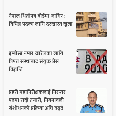
नेपाल धितोपत्र बोर्डमा जागिर :
विभिन्न पदका लागि दरखास्त खुला
इम्बोस्ड नम्बर खारेजका लागि
त्रिपन्न संस्थाबाट संयुक्त प्रेस
विज्ञप्ति
प्रहरी महानिरीक्षकलाई निरन्तर
पदमा राख्ने तयारी, नियमावली
संशोधनको प्रक्रिया अघि बढ्दै