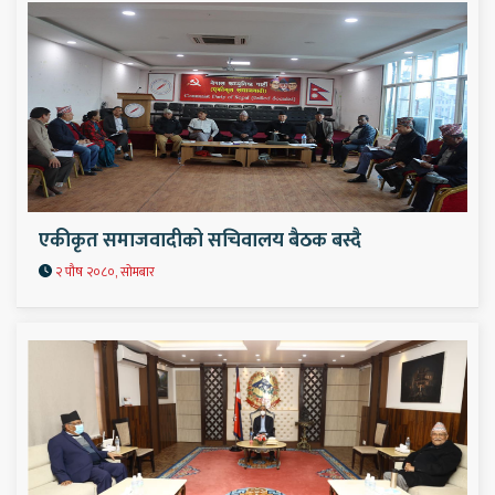
एकीकृत समाजवादीको सचिवालय बैठक बस्दै
२ पौष २०८०, सोमबार