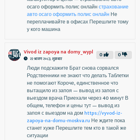
осаго оформить полис онлайн
страхование
авто осаго оформить полис онлайн
Не
переплачивайте в офисах Перешлите тому
у кого машина
Vivod iz zapoya na domy_wypl
0
0
२२ श्रावण २०८३, शुक्रबार
Люди подскажите Брат снова сорвался
Родственники не знают что делать Таблетки
не помогают Короче, единственное что
вытащило из запоя — вывод из запоя с
выездом врача Приехали через 40 минут В
общем, телефон и цены тут — вывод из
запоя с выездом на дом
https://vyvod-iz-
zapoya-na-domu-moskva.ru
Не ждите пока
станет хуже Перешлите тем кто в такой же
ситуации