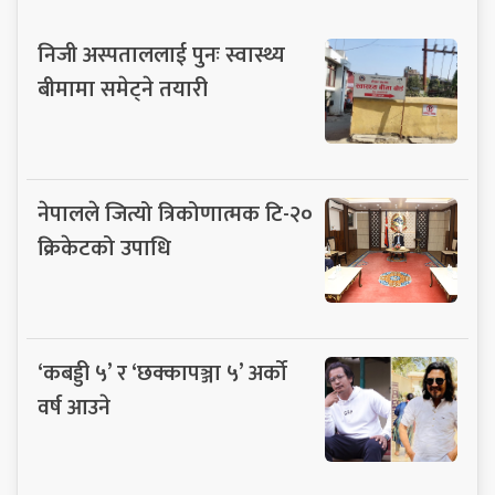
निजी अस्पताललाई पुनः स्वास्थ्य
बीमामा समेट्ने तयारी
नेपालले जित्यो त्रिकोणात्मक टि-२०
क्रिकेटको उपाधि
‘कबड्डी ५’ र ‘छक्कापञ्जा ५’ अर्को
वर्ष आउने