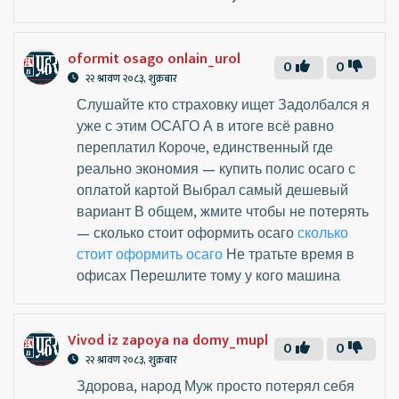
oformit osago onlain_urol
0
0
२२ श्रावण २०८३, शुक्रबार
Слушайте кто страховку ищет Задолбался я
уже с этим ОСАГО А в итоге всё равно
переплатил Короче, единственный где
реально экономия — купить полис осаго с
оплатой картой Выбрал самый дешевый
вариант В общем, жмите чтобы не потерять
— сколько стоит оформить осаго
сколько
стоит оформить осаго
Не тратьте время в
офисах Перешлите тому у кого машина
Vivod iz zapoya na domy_mupl
0
0
२२ श्रावण २०८३, शुक्रबार
Здорова, народ Муж просто потерял себя