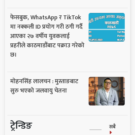
फेसबुक, WhatsApp र TikTok
मा नक्कली ID प्रयोग गरी ठगी गर्दै
आएका २७ वर्षीय युवकलाई
प्रहरीले काठमाडौंबाट पक्राउ गरेको
छ।
मोहनसिंह लालचन : मुस्ताङबाट
सुरु भएको जलवायु चेतना
ट्रेन्डिङ
सबै