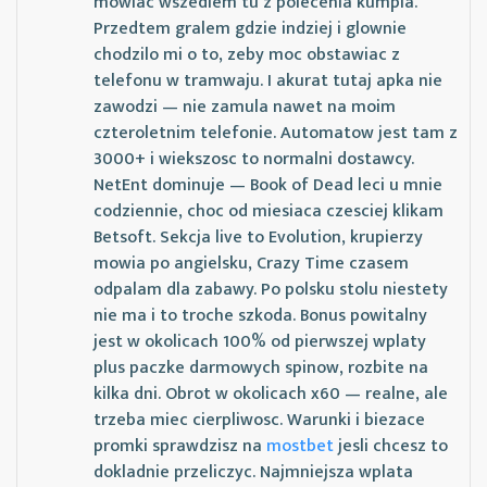
mowiac wszedlem tu z polecenia kumpla.
Przedtem gralem gdzie indziej i glownie
chodzilo mi o to, zeby moc obstawiac z
telefonu w tramwaju. I akurat tutaj apka nie
zawodzi — nie zamula nawet na moim
czteroletnim telefonie. Automatow jest tam z
3000+ i wiekszosc to normalni dostawcy.
NetEnt dominuje — Book of Dead leci u mnie
codziennie, choc od miesiaca czesciej klikam
Betsoft. Sekcja live to Evolution, krupierzy
mowia po angielsku, Crazy Time czasem
odpalam dla zabawy. Po polsku stolu niestety
nie ma i to troche szkoda. Bonus powitalny
jest w okolicach 100% od pierwszej wplaty
plus paczke darmowych spinow, rozbite na
kilka dni. Obrot w okolicach x60 — realne, ale
trzeba miec cierpliwosc. Warunki i biezace
promki sprawdzisz na
mostbet
jesli chcesz to
dokladnie przeliczyc. Najmniejsza wplata