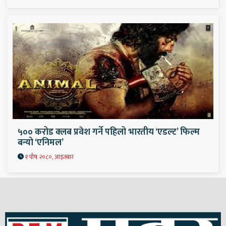
५०० करोड क्लब प्रवेश गर्ने पहिलो भारतीय ‘एडल्ट’ फिल्म
बन्यो ‘एनिमल’
१ पौष २०८०, आइतबार