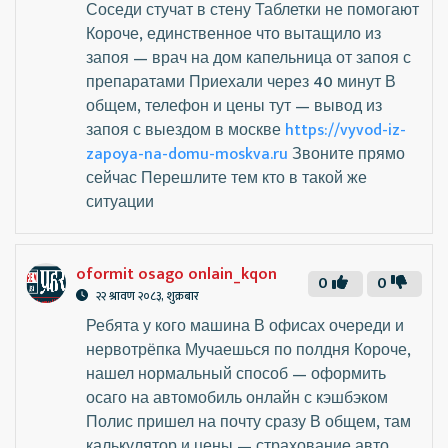
Соседи стучат в стену Таблетки не помогают
Короче, единственное что вытащило из
запоя — врач на дом капельница от запоя с
препаратами Приехали через 40 минут В
общем, телефон и цены тут — вывод из
запоя с выездом в москве
https://vyvod-iz-
zapoya-na-domu-moskva.ru
Звоните прямо
сейчас Перешлите тем кто в такой же
ситуации
oformit osago onlain_kqon
0
0
२२ श्रावण २०८३, शुक्रबार
Ребята у кого машина В офисах очереди и
нервотрёпка Мучаешься по полдня Короче,
нашел нормальный способ — оформить
осаго на автомобиль онлайн с кэшбэком
Полис пришел на почту сразу В общем, там
калькулятор и цены — страхование авто