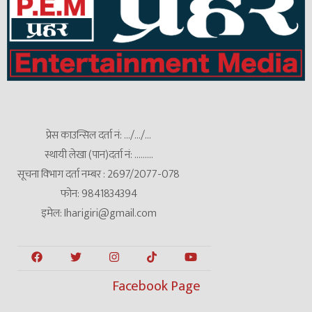
प्रेस काउन्सिल दर्ता नं: .../.../...
स्थायी लेखा (पान)दर्ता नं: .........
सूचना विभाग दर्ता नम्बर : 2697/2077-078
फोन: 9841834394
इमेल: Iharigiri@gmail.com
Facebook Page