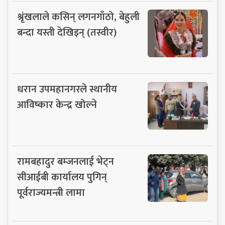
श्रृंखलाले कसिन् लगनगाँठो, बेहुली
बन्दा यस्ती देखिइन् (तस्वीर)
धरान उपमहानगरले स्थानीय
आविष्कार केन्द्र खोल्ने
रामबहादुर बम्जनलाई भेट्न
सीआईबी कार्यालय पुगिन्
पूर्वराज्यमन्त्री लामा