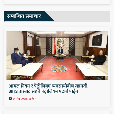
सम्बन्धित समाचार
आयल निगम र पेट्रोलियम व्यवसायीबीच सहमती,
आइतबारबाट सहजै पेट्रोलियम पदार्थ पाईने
१९ चैत्र २०७८, शनिबार