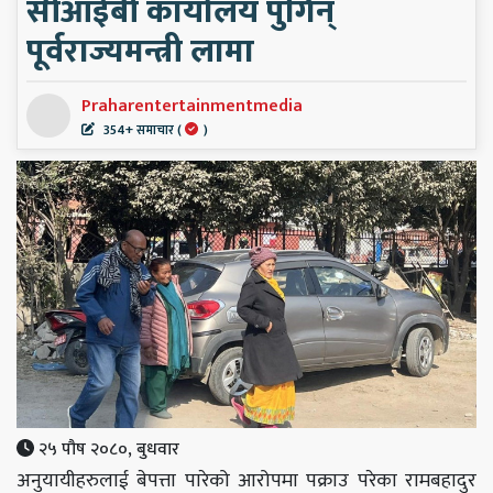
सीआईबी कार्यालय पुगिन्
पूर्वराज्यमन्त्री लामा
Praharentertainmentmedia
354+ समाचार (
)
२५ पौष २०८०, बुधवार
अनुयायीहरुलाई बेपत्ता पारेको आरोपमा पक्राउ परेका रामबहादुर