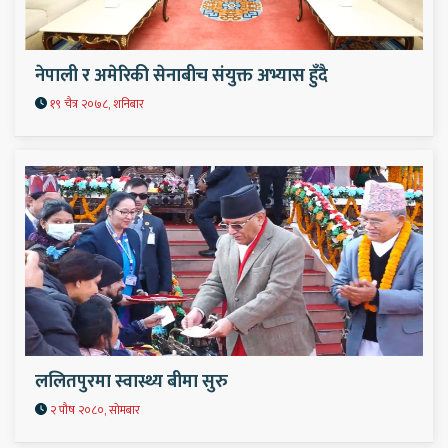
नेपाली र अमेरिकी सेनाबीच संयुक्त अभ्यास हुँदै
१९ चैत्र २०७८, शनिबार
ललितपुरमा स्वास्थ्य बीमा सुरु
२ पौष २०८०, सोमबार