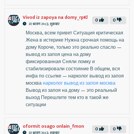
Vivod iz zapoya na domy_rpKl
0
0
२२ श्रावण २०८३, शुक्रबार
Москва, всем привет Ситуация критическая
Жена в истерике Нужна срочная помощь на
дому Короче, только это реально спасло —
вывод из запоя цена на дому
фиксированная Сняли ломку и
стабилизировали состояние В общем, вся
инфа по ссылке — нарколог вывод из запоя
москва
нарколог вывод из запоя москва
Вывод из запоя на дому — это реальный
выход Перешлите тем кто в такой же
ситуации
oformit osago onlain_fmon
0
0
२२ श्रावण २०८३, शुक्रबार