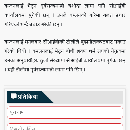
बम्जनलाई भेट्न पूर्वराज्यमन्त्री यशोदा लामा पनि सीआईबी
कार्यालयमा पुगेकी छन् । उनले बम्जनको बारेमा गलत प्रचार
गरिएको भन्दै बचाउ गरेकी छन् ।
बम्जनलाई मंगलबार सीआईबीको टोलीले बुढानीलकण्ठबाट पक्राउ
गरेको थियो । बमजनलाई भेट्न बोधी श्रवण धर्म संघको नेतृत्वमा
उनका अनुयायीहरु ठूलो संख्यामा सीआईबी कार्यालयमा पुगेका छन्
। यही टोलीमा पूर्वराज्यमन्त्री लामा पनि छिन् ।
प्रतिक्रिया