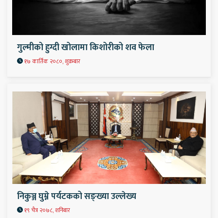
गुल्मीको हुग्दी खोलामा किशोरीको शव फेला
१७ कार्तिक २०८०, शुक्रबार
निकुञ्ज घुम्ने पर्यटकको सङ्ख्या उल्लेख्य
१९ चैत्र २०७८, शनिबार