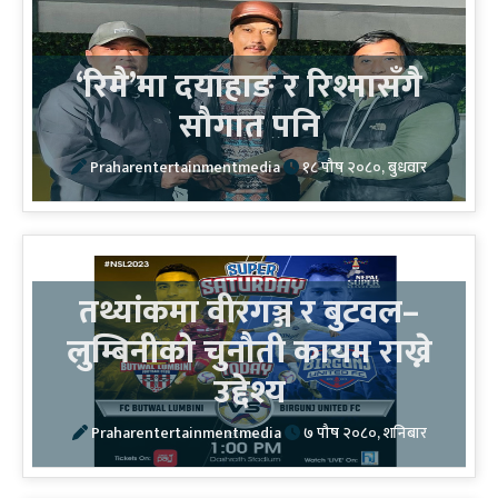
‘रिमै’मा दयाहाङ र रिश्मासँगै
सौगात पनि
Praharentertainmentmedia
१८ पौष २०८०, बुधवार
तथ्यांकमा वीरगञ्ज र बुटवल–
लुम्बिनीको चुनौती कायम राख्ने
उद्देश्य
Praharentertainmentmedia
७ पौष २०८०, शनिबार