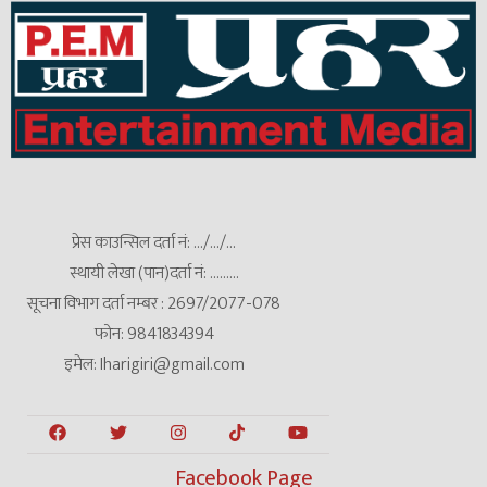
प्रेस काउन्सिल दर्ता नं: .../.../...
स्थायी लेखा (पान)दर्ता नं: .........
सूचना विभाग दर्ता नम्बर : 2697/2077-078
फोन: 9841834394
इमेल: Iharigiri@gmail.com
Facebook Page