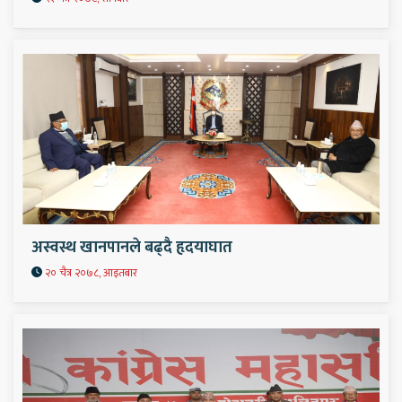
अस्वस्थ खानपानले बढ्दै हृदयाघात
२० चैत्र २०७८, आइतबार