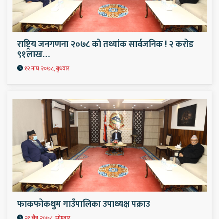
राष्ट्रिय जनगणना २०७८ को तथ्यांक सार्वजनिक ! २ करोड
९१लाख…
१२ माघ २०७८, बुधवार
फाकफोकथुम गाउँपालिका उपाध्यक्ष पक्राउ
२१ चैत्र २०७८, सोमबार