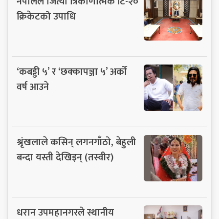
नेपालले जित्यो त्रिकोणात्मक टि-२०
क्रिकेटको उपाधि
‘कबड्डी ५’ र ‘छक्कापञ्जा ५’ अर्को
वर्ष आउने
श्रृंखलाले कसिन् लगनगाँठो, बेहुली
बन्दा यस्ती देखिइन् (तस्वीर)
धरान उपमहानगरले स्थानीय