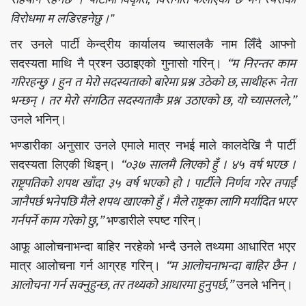
विरोधमा म लडिरहनेछु।”
तर उनले पार्टी केन्द्रीय कार्यालय च्यासलकै नाम लिँदै आफ्नो
“म निरन्तर काम
सदस्यता माथि नै प्रश्न उठाइएको गुनासो गरिन्।
गरिरहन्छु । हुन त मेरो सदस्यताको बारेमा प्रश्न उठेको छ, साथीहरू नेता
भन्छन् । तर मेरो संगठित सदस्यताकै प्रश्न उठाएको छ, यो च्यासलले,”
उनले भनिन्।
भण्डारीका अनुसार उनले एमाले मात्र नभई माले कालदेखि नै पार्टी
“०३७ सालमै लिएको हुँ । ४५ वर्ष भएछ ।
सदस्यता लिएकी थिइन्।
राष्ट्रपतिको शपथ खाँदा ३५ वर्ष भएको हो । पार्टीले निर्णय गरेर तपाईं
जानैपर्छ भनेपछि मैले शपथ खाएको हुँ । मैले राष्ट्रका लागि मर्यादित भएर
गर्नपर्ने काम गरेको छु,”
भण्डारीले स्पष्ट गरिन्।
आफू आलोचनाभन्दा बाहिर नरहेको भन्दै उनले तथ्यमा आधारित भएर
“म आलोचनाभन्दा बाहिर छैन ।
मात्र आलोचना गर्न आग्रह गरिन्।
आलोचना गर्न सक्नुहुन्छ, तर तथ्यको आधारमा हुनुपर्छ,”
उनले भनिन्।