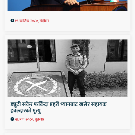
१६ कार्तिक २०८०, बिहीबार
ड्यूटी सकेर फर्किँदा प्रहरी भ्यानबाट खसेर सहायक
हवल्दारको मृत्यु
२६ माघ २०८०, शुक्रबार