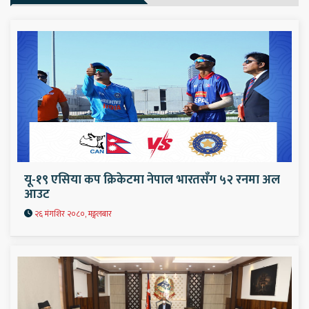
यू-१९ एसिया कप क्रिकेटमा नेपाल भारतसँग ५२ रनमा अल
आउट
२६ मंगशिर २०८०, मङ्गलबार