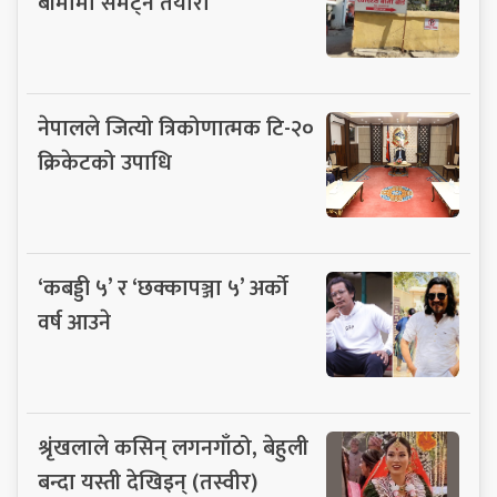
बीमामा समेट्ने तयारी
नेपालले जित्यो त्रिकोणात्मक टि-२०
क्रिकेटको उपाधि
‘कबड्डी ५’ र ‘छक्कापञ्जा ५’ अर्को
वर्ष आउने
श्रृंखलाले कसिन् लगनगाँठो, बेहुली
बन्दा यस्ती देखिइन् (तस्वीर)