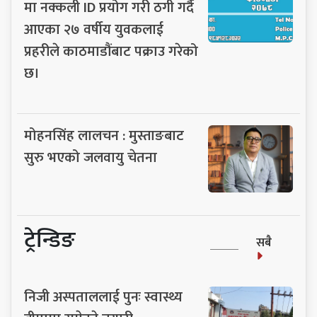
मा नक्कली ID प्रयोग गरी ठगी गर्दै
आएका २७ वर्षीय युवकलाई
प्रहरीले काठमाडौंबाट पक्राउ गरेको
छ।
मोहनसिंह लालचन : मुस्ताङबाट
सुरु भएको जलवायु चेतना
ट्रेन्डिङ
सबै
निजी अस्पताललाई पुनः स्वास्थ्य