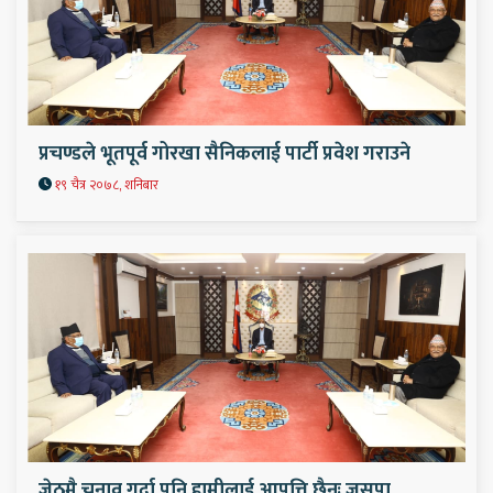
प्रचण्डले भूतपूर्व गोरखा सैनिकलाई पार्टी प्रवेश गराउने
१९ चैत्र २०७८, शनिबार
जेठमै चुनाव गर्दा पनि हामीलाई आपत्ति छैनः जसपा