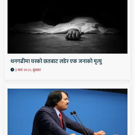
धनगढीमा घरको छतबाट लडेर एक जनाको मृत्यु
३ माघ २०८०, बुधवार