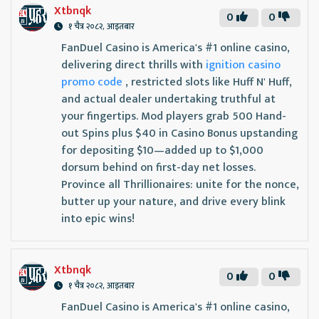
Xtbnqk
0
0
१ चैत्र २०८२, आइतबार
FanDuel Casino is America's #1 online casino,
delivering direct thrills with
ignition casino
promo code
, restricted slots like Huff N' Huff,
and actual dealer undertaking truthful at
your fingertips. Mod players grab 500 Hand-
out Spins plus $40 in Casino Bonus upstanding
for depositing $10—added up to $1,000
dorsum behind on first-day net losses.
Province all Thrillionaires: unite for the nonce,
butter up your nature, and drive every blink
into epic wins!
Xtbnqk
0
0
१ चैत्र २०८२, आइतबार
FanDuel Casino is America's #1 online casino,