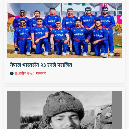
नेपाल भारतसँग २३ रनले पराजित
१६ अशोज २०८०, मङ्गलबार