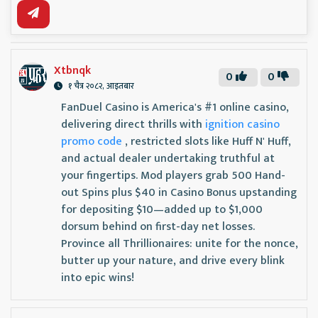
Xtbnqk
0
0
१ चैत्र २०८२, आइतबार
FanDuel Casino is America's #1 online casino,
delivering direct thrills with
ignition casino
promo code
, restricted slots like Huff N' Huff,
and actual dealer undertaking truthful at
your fingertips. Mod players grab 500 Hand-
out Spins plus $40 in Casino Bonus upstanding
for depositing $10—added up to $1,000
dorsum behind on first-day net losses.
Province all Thrillionaires: unite for the nonce,
butter up your nature, and drive every blink
into epic wins!