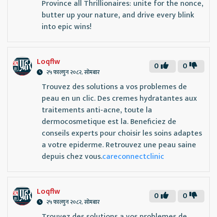
Province all Thrillionaires: unite for the nonce,
butter up your nature, and drive every blink
into epic wins!
Loqflw
0
0
२५ फाल्गुन २०८२, सोमबार
Trouvez des solutions a vos problemes de
peau en un clic. Des cremes hydratantes aux
traitements anti-acne, toute la
dermocosmetique est la. Beneficiez de
conseils experts pour choisir les soins adaptes
a votre epiderme. Retrouvez une peau saine
depuis chez vous.
careconnectclinic
Loqflw
0
0
२५ फाल्गुन २०८२, सोमबार
Trouvez des solutions a vos problemes de