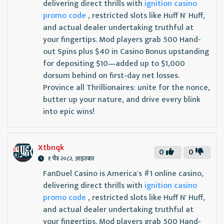
delivering direct thrills with
ignition casino
promo code
, restricted slots like Huff N' Huff,
and actual dealer undertaking truthful at
your fingertips. Mod players grab 500 Hand-
out Spins plus $40 in Casino Bonus upstanding
for depositing $10—added up to $1,000
dorsum behind on first-day net losses.
Province all Thrillionaires: unite for the nonce,
butter up your nature, and drive every blink
into epic wins!
Xtbnqk
0
0
१ चैत्र २०८२, आइतबार
FanDuel Casino is America's #1 online casino,
delivering direct thrills with
ignition casino
promo code
, restricted slots like Huff N' Huff,
and actual dealer undertaking truthful at
your fingertips. Mod players grab 500 Hand-