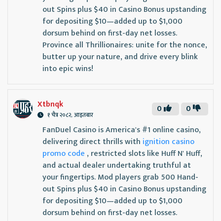
out Spins plus $40 in Casino Bonus upstanding
for depositing $10—added up to $1,000
dorsum behind on first-day net losses.
Province all Thrillionaires: unite for the nonce,
butter up your nature, and drive every blink
into epic wins!
Xtbnqk
0
0
१ चैत्र २०८२, आइतबार
FanDuel Casino is America's #1 online casino,
delivering direct thrills with
ignition casino
promo code
, restricted slots like Huff N' Huff,
and actual dealer undertaking truthful at
your fingertips. Mod players grab 500 Hand-
out Spins plus $40 in Casino Bonus upstanding
for depositing $10—added up to $1,000
dorsum behind on first-day net losses.