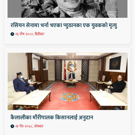
रसियन सेनामा भर्ना भएका प्युठानका एक युवकको मृत्यु
२६ पौष २०८०, बिहीबार
कैलालीका मौरीपालक किसानलाई अनुदान
२१ चैत्र २०७८, सोमबार