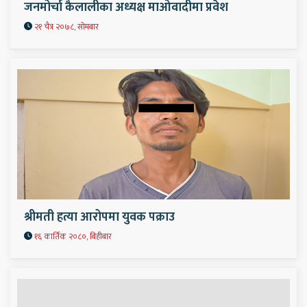
जनमोर्चा कैलालीका अध्यक्ष माओवादीमा प्रवेश
२१ चैत्र २०७८, सोमबार
श्रीमती हत्या आरोपमा युवक पक्राउ
१६ कार्तिक २०८०, बिहीबार