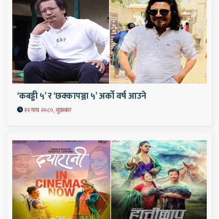
‘कबड्डी ५’ र ‘छक्कापञ्जा ५’ अर्को वर्ष आउने
१२ माघ २०८०, शुक्रबार