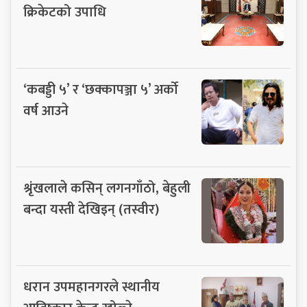
क्रिकेटको उपाधि
‘कबड्डी ५’ र ‘छक्कापञ्जा ५’ अर्को
वर्ष आउने
श्रृंखलाले कसिन् लगनगाँठो, बेहुली
बन्दा यस्ती देखिइन् (तस्वीर)
धरान उपमहानगरले स्थानीय