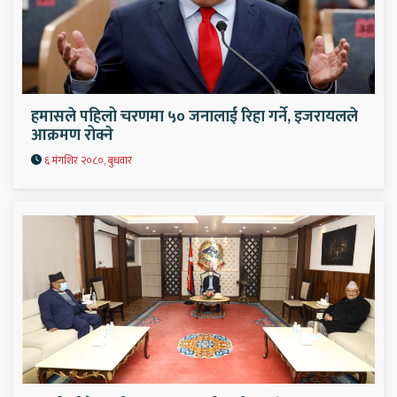
हमासले पहिलो चरणमा ५० जनालाई रिहा गर्ने, इजरायलले
आक्रमण रोक्ने
६ मंगशिर २०८०, बुधवार