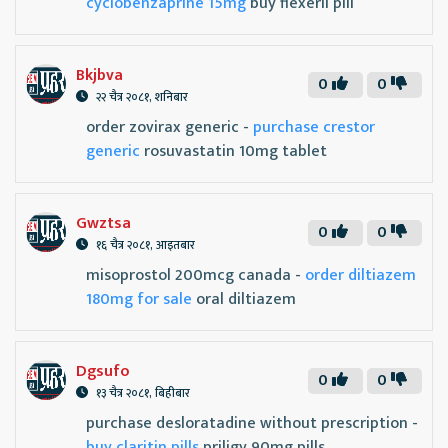
cyclobenzaprine 15mg
buy flexeril pill
Bkjbva
0
0
२२ चैत्र २०८१, शनिबार
order zovirax generic -
purchase crestor
generic
rosuvastatin 10mg tablet
Gwztsa
0
0
१६ चैत्र २०८१, आइतबार
misoprostol 200mcg canada -
order diltiazem
180mg for sale
oral diltiazem
Dgsufo
0
0
१३ चैत्र २०८१, बिहीबार
purchase desloratadine without prescription -
buy claritin pills
priligy 90mg pills