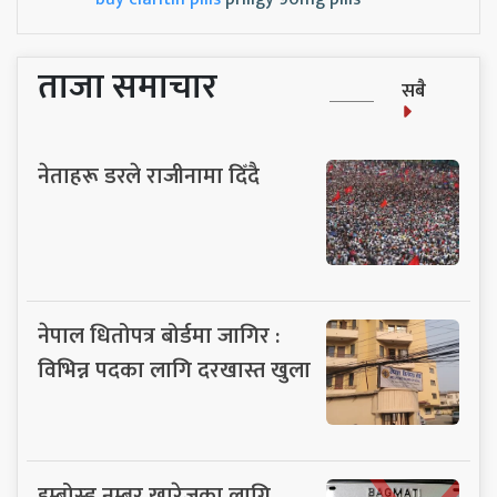
ताजा समाचार
सबै
नेताहरू डरले राजीनामा दिँदै
नेपाल धितोपत्र बोर्डमा जागिर :
विभिन्न पदका लागि दरखास्त खुला
इम्बोस्ड नम्बर खारेजका लागि