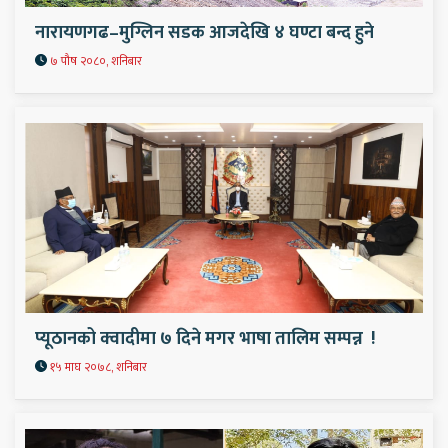
नारायणगढ–मुग्लिन सडक आजदेखि ४ घण्टा बन्द हुने
७ पौष २०८०, शनिबार
प्यूठानको क्वादीमा ७ दिने मगर भाषा तालिम सम्पन्न !
१५ माघ २०७८, शनिबार