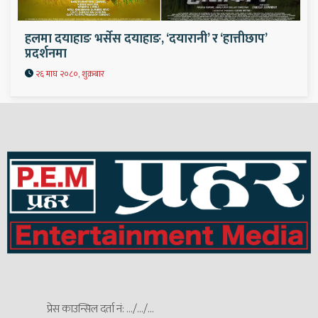
हलमा दयाहाङ भर्सेस दयाहाङ, ‘दयारानी’ र ‘हात्तीछाप’
प्रदर्शनमा
२६ माघ २०८०, शुक्रबार
प्रेस काउन्सिल दर्ता नं: .../.../...