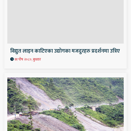
विद्युत लाइन काटिएका उद्योगका मजदुरहरु प्रदर्शनमा उत्रिए
११ पौष २०८०, बुधवार