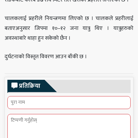
सडकबाट करिब डेढ सय मिटर तल खसेको प्रहरीले जनाएको छ ।
चालकलाई प्रहरीले नियन्त्रणमा लिएको छ । चालकले प्रहरीलाई
बताएअनुसार जिपमा १०–१२ जना यात्रु थिए । यात्रुहरुको
अवस्थाबारे थाहा हुन सकेको छैन ।
दुर्घटनाको विस्तृत विवरण आउन बाँकी छ ।
प्रतिक्रिया