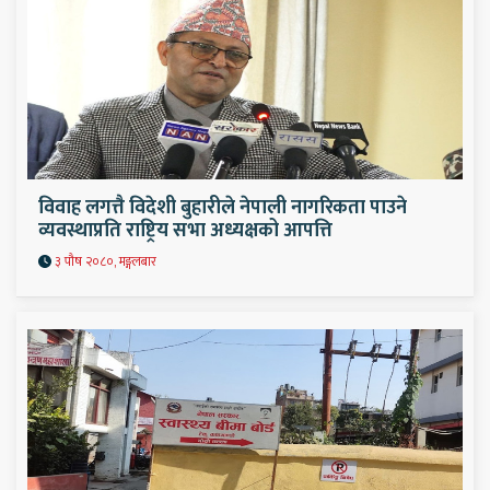
विवाह लगत्तै विदेशी बुहारीले नेपाली नागरिकता पाउने
व्यवस्थाप्रति राष्ट्रिय सभा अध्यक्षको आपत्ति
३ पौष २०८०, मङ्गलबार