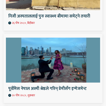
निजी अस्पताललाई पुनः स्वास्थ्य बीमामा समेट्ने तयारी
२६ पौष २०८०, बिहीबार
पूर्वमिस नेपाल अश्मी श्रेष्ठले गरिन् प्रेमीसँग इन्गेजमेन्ट
२० पौष २०८०, शुक्रबार