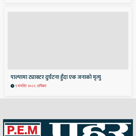
पाल्पामा ट्याक्टर दुर्घटना हुँदा एक जनाको मृत्यु
९ मंगशिर २०८०, शनिबार