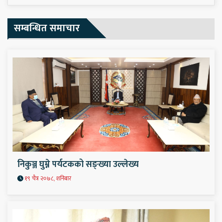
सम्बन्धित समाचार
निकुञ्ज घुम्ने पर्यटकको सङ्ख्या उल्लेख्य
१९ चैत्र २०७८, शनिबार