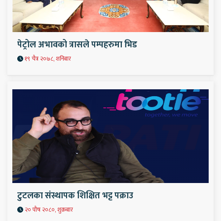
पेट्रोल अभावको त्रासले पम्पहरुमा भिड
१९ चैत्र २०७८, शनिबार
टुटलका संस्थापक शिक्षित भट्ट पक्राउ
२० पौष २०८०, शुक्रबार