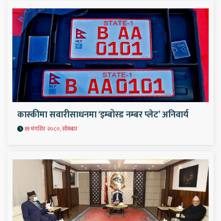
कास्कीमा सवारीसाधनमा ‘इम्बोस्ड नम्बर प्लेट’ अनिवार्य
११ मंगशिर २०८०, सोमबार