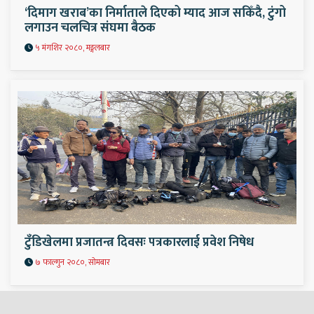
‘दिमाग खराब’का निर्माताले दिएको म्याद आज सकिँदै, टुंगो
लगाउन चलचित्र संघमा बैठक
५ मंगशिर २०८०, मङ्गलबार
टुँडिखेलमा प्रजातन्त्र दिवसः पत्रकारलाई प्रवेश निषेध
७ फाल्गुन २०८०, सोमबार