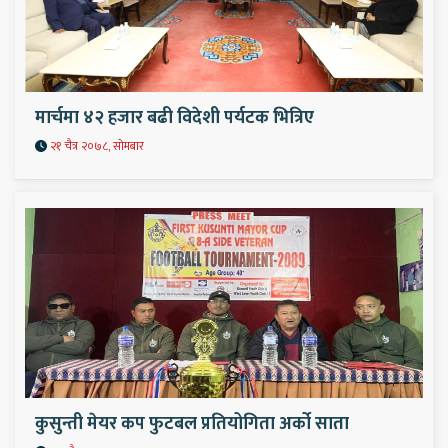
मार्चमा ४२ हजार बढी विदेशी पर्यटक भित्रिए
२१ चैत्र २०७८, सोमबार
कुसुन्ती मेयर कप फुटबल प्रतियोगिता अर्को साता