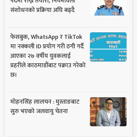
पदमा राख्ने तयारी, नियमावली
संशोधनको प्रक्रिया अघि बढ्दै
फेसबुक, WhatsApp र TikTok
मा नक्कली ID प्रयोग गरी ठगी गर्दै
आएका २७ वर्षीय युवकलाई
प्रहरीले काठमाडौंबाट पक्राउ गरेको
छ।
मोहनसिंह लालचन : मुस्ताङबाट
सुरु भएको जलवायु चेतना