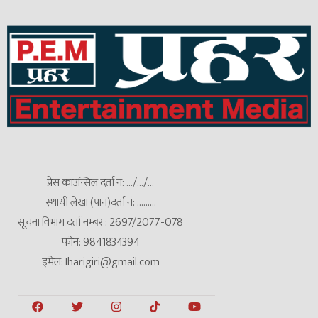
प्रेस काउन्सिल दर्ता नं: .../.../...
स्थायी लेखा (पान)दर्ता नं: .........
सूचना विभाग दर्ता नम्बर : 2697/2077-078
फोन: 9841834394
इमेल: Iharigiri@gmail.com