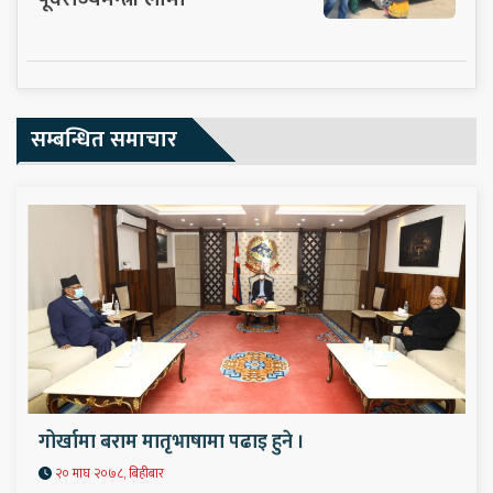
सम्बन्धित समाचार
गोर्खामा बराम मातृभाषामा पढाइ हुने ।
२० माघ २०७८, बिहीबार