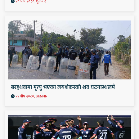
२० पौष २०८०, शुक्रबार
बरहथवामा मृत्यु भएका जयशंकरको शव घटनास्थलमै
२२ पौष २०८०, आइतबार