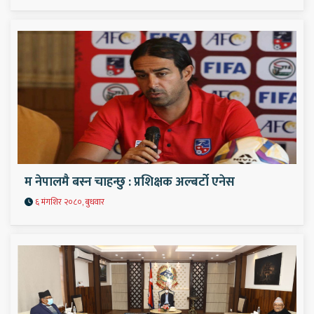
म नेपालमै बस्न चाहन्छु : प्रशिक्षक अल्बर्टो एनेस
६ मंगशिर २०८०, बुधवार