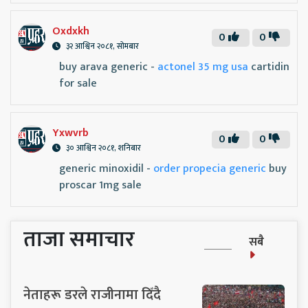
Oxdxkh
0
0
३२ आश्विन २०८१, सोमबार
buy arava generic -
actonel 35 mg usa
cartidin
for sale
Yxwvrb
0
0
३० आश्विन २०८१, शनिबार
generic minoxidil -
order propecia generic
buy
proscar 1mg sale
ताजा समाचार
सबै
नेताहरू डरले राजीनामा दिँदै