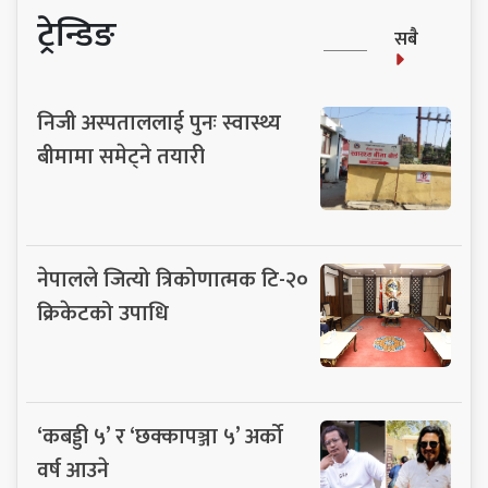
ट्रेन्डिङ
सबै
निजी अस्पताललाई पुनः स्वास्थ्य
बीमामा समेट्ने तयारी
नेपालले जित्यो त्रिकोणात्मक टि-२०
क्रिकेटको उपाधि
‘कबड्डी ५’ र ‘छक्कापञ्जा ५’ अर्को
वर्ष आउने