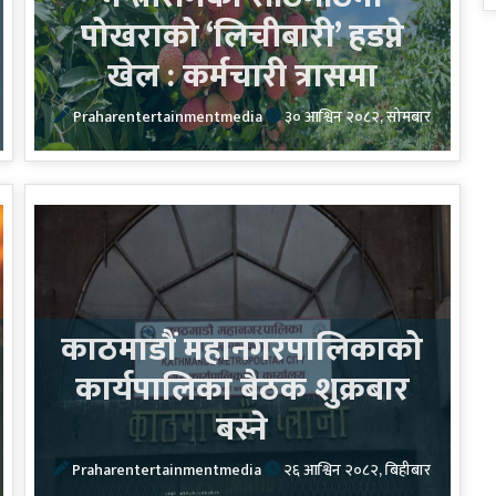
पोखराको ‘लिचीबारी’ हडप्ने
खेल : कर्मचारी त्रासमा
Praharentertainmentmedia
३० आश्विन २०८२, सोमबार
काठमाडौं महानगरपालिकाको
कार्यपालिका बैठक शुक्रबार
बस्ने
Praharentertainmentmedia
२६ आश्विन २०८२, बिहीबार