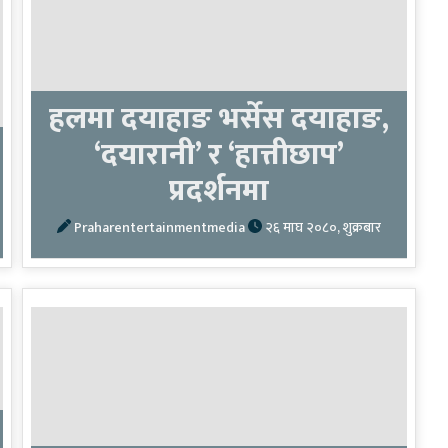
हलमा दयाहाङ भर्सेस दयाहाङ,
‘दयारानी’ र ‘हात्तीछाप’
प्रदर्शनमा
Praharentertainmentmedia
२६ माघ २०८०, शुक्रबार