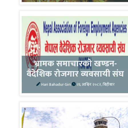
भ्रामक समाचारको खण्डन-
वैदेशिक रोजगार व्यवसायी संघ
Hari Bahadur Giri
२६ आश्विन २०८२, बिहीबार