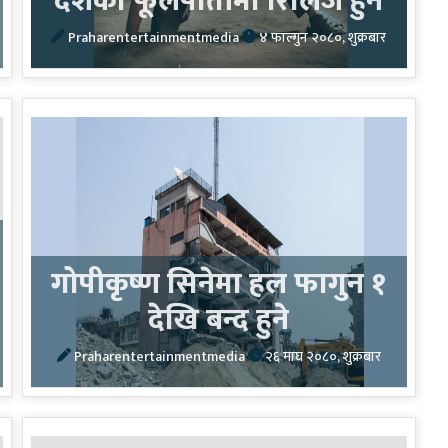
दशैंको फूलपातीमा रिलिज हुने
Praharentertainmentmedia
४ फाल्गुन २०८०, शुक्रबार
गोपीकृष्ण सिनेमा हल फागुन १
देखि बन्द हुने
Praharentertainmentmedia
२६ माघ २०८०, शुक्रबार