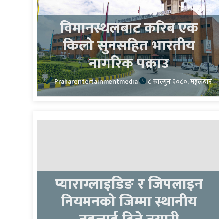
विमानस्थलबाट करिब एक
किलो सुनसहित भारतीय
नागरिक पक्राउ
Praharentertainmentmedia
८ फाल्गुन २०८०, मङ्गलबार
प्याराग्लाइडिङ र जिपलाइन
नियमनको जिम्मा स्थानीय